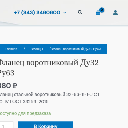
Поиск
+7 (343) 3460600
оличество
Главная
/
Фланцы
/ Фланец воротниковый Ду32 Ру63
овара
Фланец воротниковый Ду32
ланец
оротниковый
Ру63
у32
у63
880
₽
ланец стальной воротниковый 32-63-11-1-J CT
0-IV ГОСТ 33259-2015
оступно для предзаказа
В Корзину