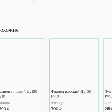
охожие
ланец плоский Ду150
Фланец плоский Ду100
Фла
у10
Ру10
Ру1
ланцы
Фланцы
Фла
 390
₽
700
₽
215