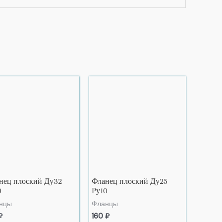
нец плоский Ду32
Фланец плоский Ду25
0
Ру10
нцы
Фланцы
₽
160
₽