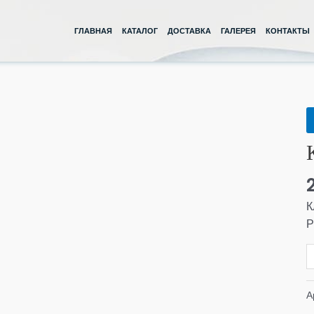
ГЛАВНАЯ
КАТАЛОГ
ДОСТАВКА
ГАЛЕРЕЯ
КОНТАКТЫ
К
т
К
1
Д
Р
К
Р
А