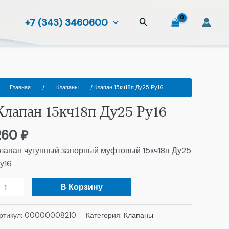
Поиск
+7 (343) 3460600
оличество
Главная
/
Клапаны
/ Клапан 15кч18п Ду25 Ру16
овара
Клапан 15кч18п Ду25 Ру16
лапан
5кч18п
260
₽
у25
у16
лапан чугунный запорный муфтовый 15кч18п Ду25
у16
В Корзину
ртикул:
00000008210
Категория:
Клапаны