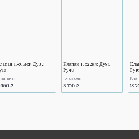
лапан 15с65нж Ду32
Клапан 15с22нж Ду80
Кла
у16
Ру40
Ру1
лапаны
Клапаны
Кла
 950
₽
8 100
₽
13 