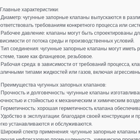
 Главные характеристики:
 Диаметр: чугунные запорные клапаны выпускаются в разли
оответствовать требованиям конкретного процесса или сист
 Рабочее давление: клапаны могут быть спроектированы дл
ависимости от потока среды и производственных условий.
 Тип соединения: чугунные запорные клапаны могут иметь 
стеме, такие как фланцевое, резьбовое.
 Рабочая среда: в зависимости от требований процесса, кл
азличными типами жидкостей или газов, включая агрессивн
. Преимущества чугунных запорных клапанов:
 Прочность и долговечность: чугунные клапаны изготавлив
рочностью и стойкостью к механическим и химическим возде
 Герметичность: хорошая герметичность клапана обеспечива
 Удобство в эксплуатации: благодаря своей конструкции и 
егко устанавливаются и обслуживаются.
 Широкий спектр применения: чугунные запорные клапаны м
ключая нефтегазовую промышленность, химическое произв