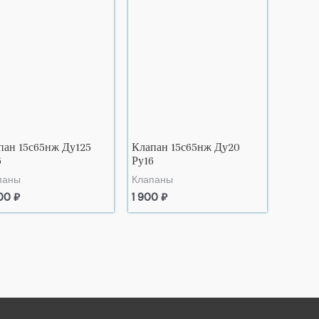
пан 15с65нж Ду125
Клапан 15с65нж Ду20
6
Ру16
паны
Клапаны
200
₽
1 900
₽