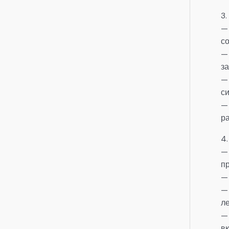
3.
—
с
—
з
—
си
—
р
4
—
п
—
—
л
—
в