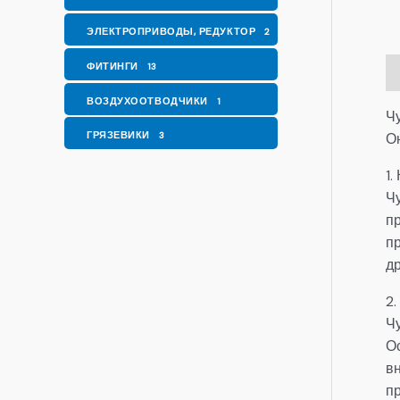
ЭЛЕКТРОПРИВОДЫ, РЕДУКТОР
2
ФИТИНГИ
13
О
ВОЗДУХООТВОДЧИКИ
1
Ч
ГРЯЗЕВИКИ
О
3
1.
Ч
пр
п
д
2.
Ч
О
в
п