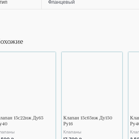
тип
Фланцевый
охожие
лапан 15с22нж Ду65
Клапан 15с65нж Ду150
Кла
у40
Ру16
Ру4
лапаны
Клапаны
Кла