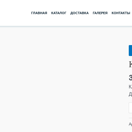
ГЛАВНАЯ
КАТАЛОГ
ДОСТАВКА
ГАЛЕРЕЯ
КОНТАКТЫ
К
т
К
1
Д
Р
К
Д
А