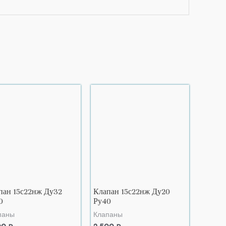
пан 15с22нж Ду32
Клапан 15с22нж Ду20
0
Ру40
паны
Клапаны