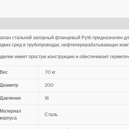
писание
Детали
лапан стальной запорный фланцевый Ру16 предназначен для
идких сред в трубопроводах, нефтеперерабатывающих компл
зделие имеет простую конструкцию и обеспечивает герметич
Вес
70 кг
Диаметр
200
Давление
16
Материал
Сталь
корпуса