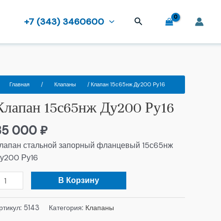
Поиск
+7 (343) 3460600
оличество
Главная
/
Клапаны
/ Клапан 15с65нж Ду200 Ру16
овара
Клапан 15с65нж Ду200 Ру16
лапан
5с65нж
35 000
₽
у200
у16
лапан стальной запорный фланцевый 15с65нж
у200 Ру16
В Корзину
ртикул:
5143
Категория:
Клапаны