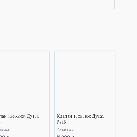
пан 15с65нж Ду150
Клапан 15с65нж Ду125
6
Ру16
паны
Клапаны