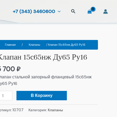
Поиск
+7 (343) 3460600
оличество
Главная
/
Клапаны
/ Клапан 15с65нж Ду65 Ру16
овара
Клапан 15с65нж Ду65 Ру16
лапан
5с65нж
5 700
₽
у65
у16
лапан стальной запорный фланцевый 15с65нж
у65 Ру16
В Корзину
ртикул:
10707
Категория:
Клапаны