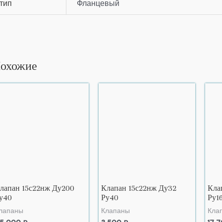
тип
Фланцевый
охожие
лапан 15с22нж Ду200
Клапан 15с22нж Ду32
Кла
у40
Ру40
Ру1
лапаны
Клапаны
Кла