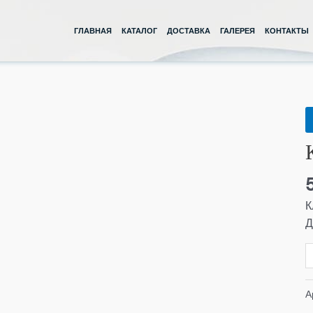
ГЛАВНАЯ
КАТАЛОГ
ДОСТАВКА
ГАЛЕРЕЯ
КОНТАКТЫ
К
т
К
1
Д
Р
К
Д
А