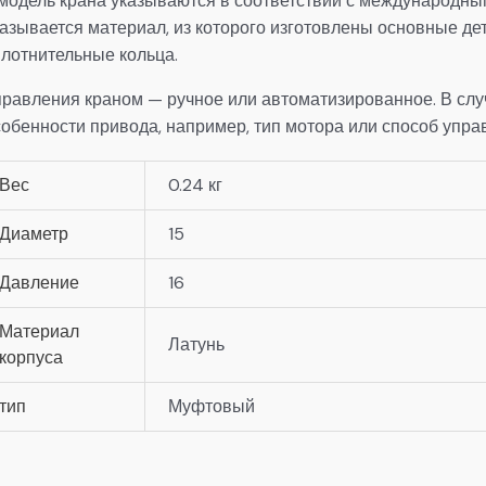
 модель крана указываются в соответствии с международны
азывается материал, из которого изготовлены основные дета
плотнительные кольца.
правления краном — ручное или автоматизированное. В сл
собенности привода, например, тип мотора или способ упра
Вес
0.24 кг
Диаметр
15
Давление
16
Материал
Латунь
корпуса
тип
Муфтовый