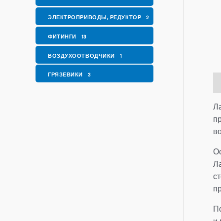
ЭЛЕКТРОПРИВОДЫ, РЕДУКТОР
2
ФИТИНГИ
13
ВОЗДУХООТВОДЧИКИ
1
ГРЯЗЕВИКИ
3
О
Л
п
в
О
Л
с
п
П