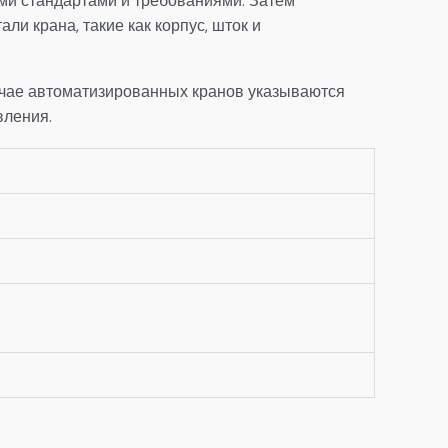
ми стандартами и требованиями. Затем
ли крана, такие как корпус, шток и
учае автоматизированных кранов указываются
вления.