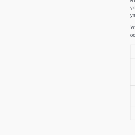
и
ук
у
У
о