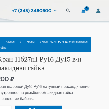
Поиск
+7 (343) 3460600
оличество
Главная
/
Краны
/ Кран 11б27п1 Ру16 Ду15 в/н накидная
овара
гайка
ран
Кран 11б27п1 Ру16 Ду15 в/н
1б27п1
у16
накидная гайка
у15
/
200
₽
ран шаровой Ду15 Ру16 латунный присоединение
акидная
нутреннее на резьбовое/накидная гайка
айка
правление бабочка