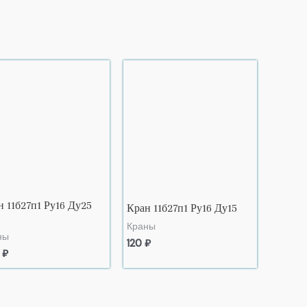
н 11б27п1 Ру16 Ду25
Кран 11б27п1 Ру16 Ду15
Краны
ны
120
₽
0
₽