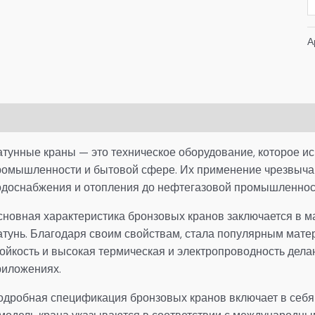
А
писание
Детали
атунные краны — это техническое оборудование, которое ис
ромышленности и бытовой сфере. Их применение чрезвычай
одоснабжения и отопления до нефтегазовой промышленност
сновная характеристика бронзовых кранов заключается в ма
атунь. Благодаря своим свойствам, стала популярным матер
тойкость и высокая термическая и электропроводность дел
риложениях.
одробная спецификация бронзовых кранов включает в себ