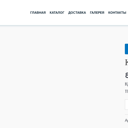
ГЛАВНАЯ
КАТАЛОГ
ДОСТАВКА
ГАЛЕРЕЯ
КОНТАКТЫ
К
т
К
1
Д
Р
К
1
А