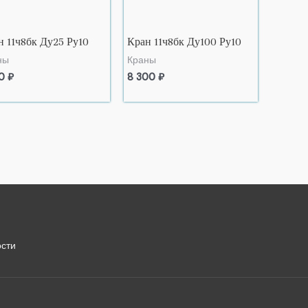
н 11ч8бк Ду25 Ру10
Кран 11ч8бк Ду100 Ру10
ны
Краны
00
₽
8 300
₽
сти