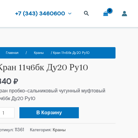
Поиск
+7 (343) 3460600
оличество
Главная
/
Краны
/ Кран 11ч6бк Ду20 Ру10
овара
Кран 11ч6бк Ду20 Ру10
ран
1ч6бк
840
₽
у20
у10
ран пробко-сальниковый чугунный муфтовый
1ч6бк Ду20 Ру10
В Корзину
ртикул:
11361
Категория:
Краны