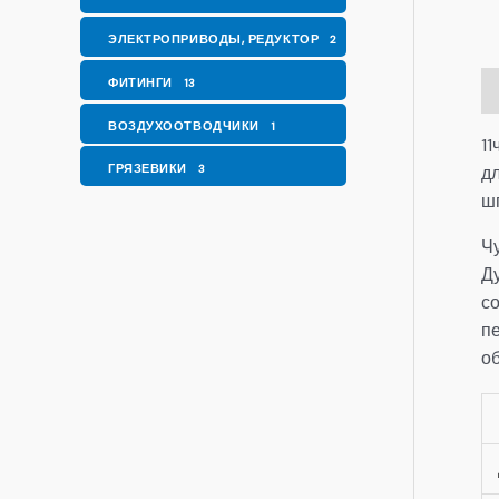
ЭЛЕКТРОПРИВОДЫ, РЕДУКТОР
2
ФИТИНГИ
13
О
ВОЗДУХООТВОДЧИКИ
1
1
ГРЯЗЕВИКИ
д
3
ш
Чу
Д
с
п
о