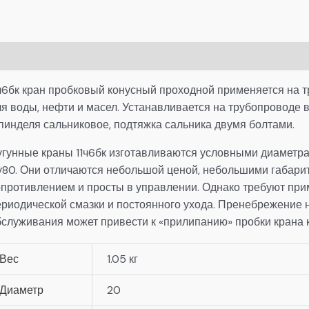
писание
Детали
1ч6бк кран пробковый конусный проходной применяется на т
ля воды, нефти и масел. Устанавливается на трубопроводе
пинделя сальниковое, подтяжка сальника двумя болтами.
гунные краны 11ч6бк изготавливаются условными диаметрами
у80. Они отличаются небольшой ценой, небольшими габари
опротивлением и просты в управлении. Однако требуют пр
ериодической смазки и постоянного ухода. Пренебрежение 
бслуживания может привести к «прилипанию» пробки крана к
Вес
1.05 кг
Диаметр
20