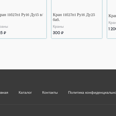
ран 11б27п1 Ру16 Ду15 в/
Кран 11б27п1 Ру16 Ду25
Кра
баб.
Кра
раны
Краны
1 2
25
₽
300
₽
авная
Каталог
Контакты
Политика конфиденциально