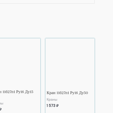
 11б27п1 Ру16 Ду15
Кран 11б27п1 Ру16 Ду50
Краны
ны
1 573
₽
₽