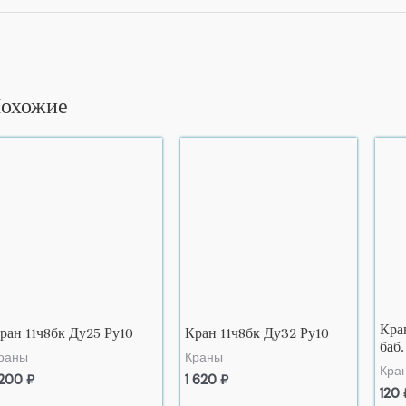
охожие
Кран
ран 11ч8бк Ду25 Ру10
Кран 11ч8бк Ду32 Ру10
баб.
раны
Краны
Кра
 200
₽
1 620
₽
120