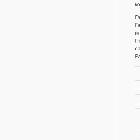
к
Г
Г
и
П
с
Р