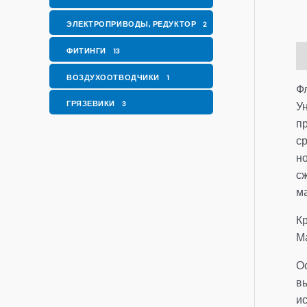
ЭЛЕКТРОПРИВОДЫ, РЕДУКТОР
2
ФИТИНГИ
13
О
ВОЗДУХООТВОДЧИКИ
1
Ф
ГРЯЗЕВИКИ
У
3
п
с
но
с
м
К
Ма
О
в
ис