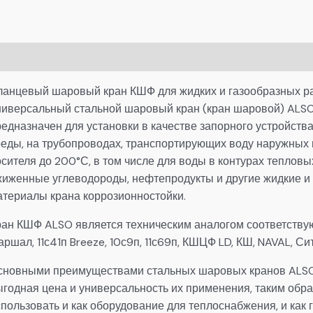
писание
Детали
ланцевый шаровый кран КШФ для жидких и газообразных ра
ниверсальный стальной шаровый кран (кран шаровой) AL
редназначен для установки в качестве запорного устройст
реды, на трубопроводах, транспортирующих воду наружных 
сителя до 200°С, в том числе для воды в контурах тепловы
жиженные углеводороды, нефтепродукты и другие жидкие и
атериалы крана коррозионностойки.
ран КШФ ALSO является техническим аналогом соответств
ршал, 11с41п Breeze, 10с9п, 11с69п, КШЦФ LD, КШ, NAVAL, С
сновными преимуществами стальных шаровых кранов ALSO
ыгодная цена и универсальность их применения, таким об
пользовать и как оборудование для теплоснабжения, и как 