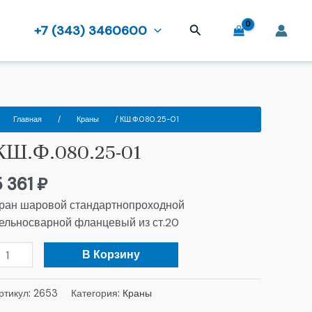
Поиск
+7 (343) 3460600
оличество
Главная
/
Краны
/ КШ.Ф.080.25-01
овара
КШ.Ф.080.25-01
Ш.Ф.080.25-
1
5 361
₽
ран шаровой стандартнопроходной
ельносварной фланцевый из ст.20
В Корзину
ртикул:
2653
Категория:
Краны