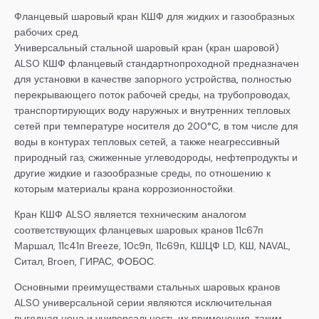
Фланцевый шаровый кран КШФ для жидких и газообразных
рабочих сред.
Универсальный стальной шаровый кран (кран шаровой)
ALSO КШФ фланцевый стандартнопроходной предназначен
для установки в качестве запорного устройства, полностью
перекрывающего поток рабочей среды, на трубопроводах,
транспортирующих воду наружных и внутренних тепловых
сетей при температуре носителя до 200°С, в том числе для
воды в контурах тепловых сетей, а также неагрессивный
природный газ, сжиженные углеводороды, нефтепродукты и
другие жидкие и газообразные среды, по отношению к
которым материалы крана коррозионностойки.
Кран КШФ ALSO является техническим аналогом
соответствующих фланцевых шаровых кранов 11с67п
Маршал, 11с41п Breeze, 10с9п, 11с69п, КШЦФ LD, КШ, NAVAL,
Ситал, Broen, ГИРАС, ФОБОС.
Основными преимуществами стальных шаровых кранов
ALSO универсальной серии являются исключительная
выгодная цена и универсальность их применения, таким