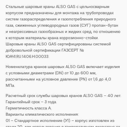
Стальные шаровые краны ALSO GAS с цельносварным
корпусом предназначены для монтажа на трубопроводах
систем газораспределения и газопотребления природного
газа, сжиженных углеводородных газов (СУГ) пропан-бутан
и неагрессивных газообразных и жидких сред, по отношению
к которым материалы крана коррозионно-стойки.
Шаровые краны ALSO GAS сертифицированы системой
добровольной сертификации ГАЗСЕРТ №
ЮАЧ1.RU.1406.Н.00033.
Номенклатура кранов шаровых ALSO GAS включает изделия
с условными диаметрами (DN) от 10 до 600 мм,
рассчитанными на условное давление (PN) от 1,6 до 4,0
МПа.
Расчетный срок службы шаровых кранов ALSO GAS – 40 лет.
Гарантийный срок – 3 года.
Герметичность класса А.
Варианты климатического исполнения:
01 – Стандартное исполнение (У1) – корпус изготовлен из
стали 20, для использования в температурном диапазоне от