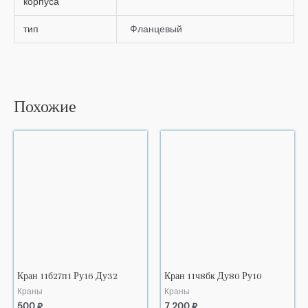
корпуса
тип
Фланцевый
Похожие
Кран 11б27п1 Ру16 Ду32
Кран 11ч8бк Ду80 Ру10
Краны
Краны
500
₽
7 200
₽