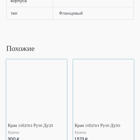
корпуса
тип
Фланцевый
Похожие
Кран 11б27п1 Ру16 Ду25
Кран 11б27п1 Ру16 Ду50
Краны
Краны
300
₽
1 573
₽