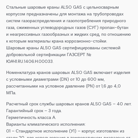
Стальные шаровые краны ALSO GAS с цельносварным
корпусом предназначены для монтажа на трубопроводах
систем газораспределения и газопотребления природного
газа, сжиженных углеводородных газов (СУГ) пропан-бутан
и неагрессивных газообразных и жидких сред, по отношению
к которым материалы крана коррозионно-стойки.
Шаровые краны ALSO GAS сертифицированы системой
добровольной сертификации ГАЗСЕРТ №
ЮАЧ1.RU.1406.Н.00033.
Номенклатура кранов шаровых ALSO GAS включает изделия
с условными диаметрами (DN) от 10 до 600 мм,
рассчитанными на условное давление (PN) от 1,6 до 4,0
МПа.
Расчетный срок службы шаровых кранов ALSO GAS – 40 лет.
Гарантийный срок – 3 года.
Герметичность класса А.
Варианты климатического исполнения:
01 – Стандартное исполнение (У1) – корпус изготовлен из
стали 20, для использования в температурном диапазоне от