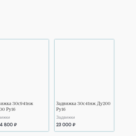
вижка 30с941нж
Задвижка 30с41нж Ду200
00 Ру16
Ру16
вижки
Задвижки
44 800
₽
23 000
₽