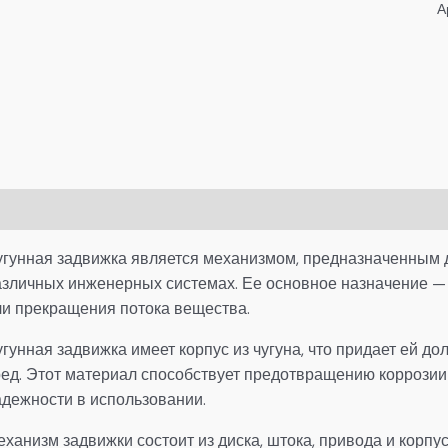
А
писание
Детали
угунная задвижка является механизмом, предназначенным д
азличных инженерных системах. Ее основное назначение — 
ли прекращения потока вещества.
гунная задвижка имеет корпус из чугуна, что придает ей до
ред. Этот материал способствует предотвращению коррозии
адежности в использовании.
ханизм задвижки состоит из диска, штока, привода и корпу