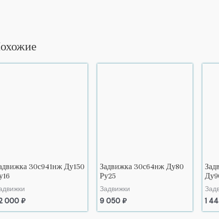
охожие
адвижка 30с941нж Ду150
Задвижка 30с64нж Ду80
Зад
у16
Ру25
Ду9
адвижки
Задвижки
Зад
2 000
₽
9 050
₽
1 4