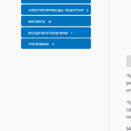
ЭЛЕКТРОПРИВОДЫ, РЕДУКТОР
2
ФИТИНГИ
13
ВОЗДУХООТВОДЧИКИ
1
ГРЯЗЕВИКИ
3
О
Ч
р
и
Чу
с
н
Ме