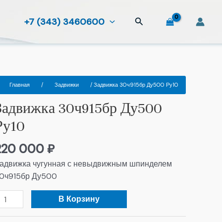
Поиск
+7 (343) 3460600
оличество
Главная
/
Задвижки
/ Задвижка 30ч915бр Ду500 Ру10
овара
Задвижка 30ч915бр Ду500
адвижка
0ч915бр
Ру10
у500
у10
220 000
₽
адвижка чугунная с невыдвижным шпинделем
0ч915бр Ду500
В Корзину