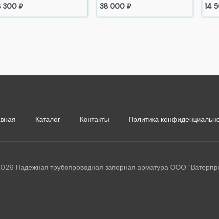
8 300
₽
38 000
₽
14 
авная
Каталог
Контакты
Политика конфиденциально
026 Надежная трубопроводная запорная арматура ООО "Ватерпр