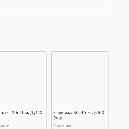
вижка 30с41нж Ду150
Задвижка 30с41нж Ду100
6
Ру16
вижки
Задвижки