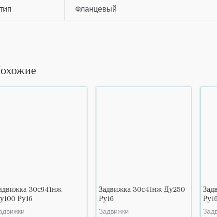
тип
Фланцевый
охожие
адвижка 30с941нж
Задвижка 30с41нж Ду250
Зад
у100 Ру16
Ру16
Ру1
адвижки
Задвижки
Зад