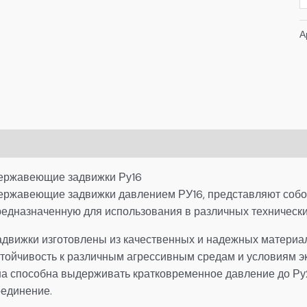
А
писание
Детали
ержавеющие задвижки Ру16
ержавеющие задвижки давлением РУ16, представляют собо
редназначенную для использования в различных технически
адвижки изготовлены из качественных и надежных материало
стойчивость к различным агрессивным средам и условиям эк
на способна выдерживать кратковременное давление до Ру
оединение.