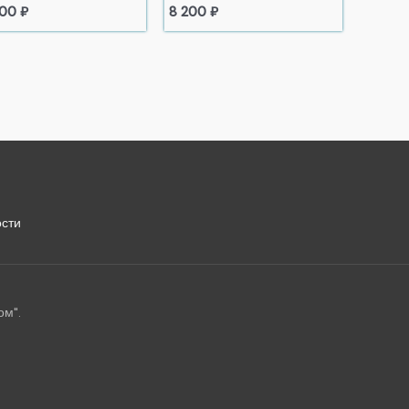
500
₽
8 200
₽
сти
ом".