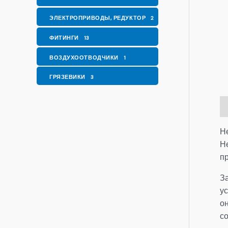
ЭЛЕКТРОПРИВОДЫ, РЕДУКТОР
2
ФИТИНГИ
13
ВОЗДУХООТВОДЧИКИ
1
ГРЯЗЕВИКИ
3
О
Н
Н
п
З
у
о
с