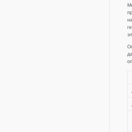
М
п
н
г
э
О
д
о