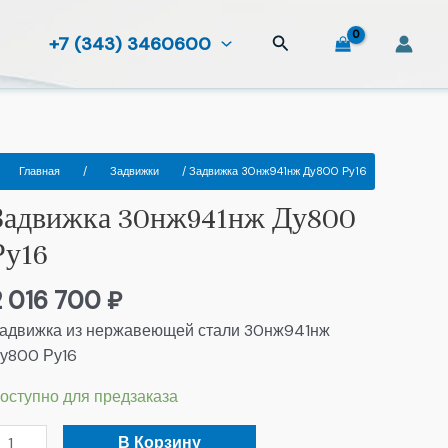
Поиск
+7 (343) 3460600
оличество
Главная
/
Задвижки
/ Задвижка 30нж941нж Ду800 Ру16
овара
Задвижка 30нж941нж Ду800
адвижка
0нж941нж
Ру16
у800
у16
2 016 700
₽
адвижка из нержавеющей стали 30нж941нж
у800 Ру16
оступно для предзаказа
В Корзину