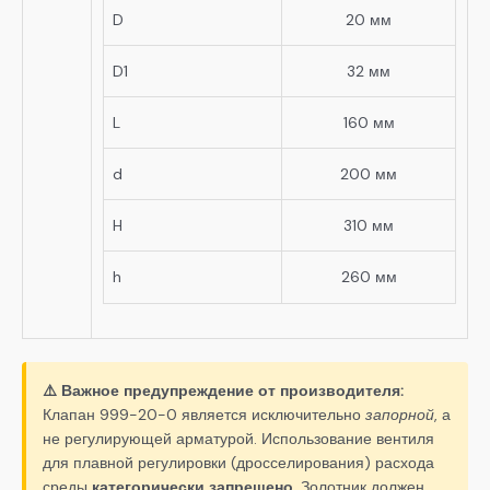
D
20 мм
D1
32 мм
L
160 мм
d
200 мм
H
310 мм
h
260 мм
⚠️ Важное предупреждение от производителя:
Клапан 999-20-0 является исключительно
запорной
, а
не регулирующей арматурой. Использование вентиля
для плавной регулировки (дросселирования) расхода
среды
категорически запрещено
. Золотник должен