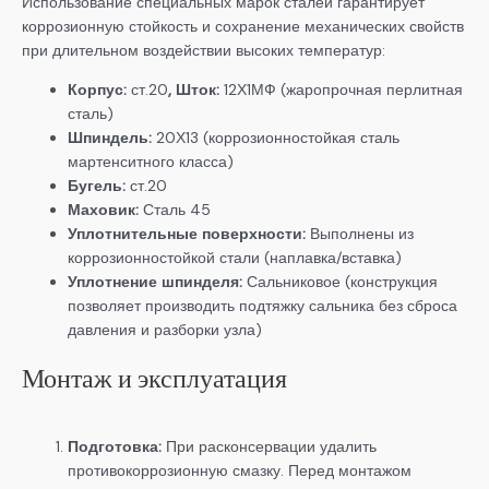
Использование специальных марок сталей гарантирует
коррозионную стойкость и сохранение механических свойств
при длительном воздействии высоких температур:
Корпус:
ст.20
, Шток:
12Х1МФ (жаропрочная перлитная
сталь)
Шпиндель:
20Х13 (коррозионностойкая сталь
мартенситного класса)
Бугель:
ст.20
Маховик:
Сталь 45
Уплотнительные поверхности:
Выполнены из
коррозионностойкой стали (наплавка/вставка)
Уплотнение шпинделя:
Сальниковое (конструкция
позволяет производить подтяжку сальника без сброса
давления и разборки узла)
Монтаж и эксплуатация
Подготовка:
При расконсервации удалить
противокоррозионную смазку. Перед монтажом