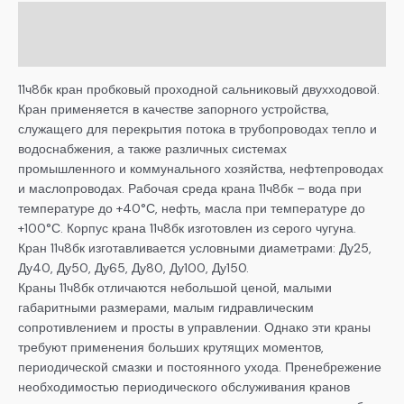
Описание
Детали
11ч8бк кран пробковый проходной сальниковый двухходовой.
Кран применяется в качестве запорного устройства,
служащего для перекрытия потока в трубопроводах тепло и
водоснабжения, а также различных системах
промышленного и коммунального хозяйства, нефтепроводах
и маслопроводах. Рабочая среда крана 11ч8бк – вода при
температуре до +40°С, нефть, масла при температуре до
+100°С. Корпус крана 11ч8бк изготовлен из серого чугуна.
Кран 11ч8бк изготавливается условными диаметрами: Ду25,
Ду40, Ду50, Ду65, Ду80, Ду100, Ду150.
Краны 11ч8бк отличаются небольшой ценой, малыми
габаритными размерами, малым гидравлическим
сопротивлением и просты в управлении. Однако эти краны
требуют применения больших крутящих моментов,
периодической смазки и постоянного ухода. Пренебрежение
необходимостью периодического обслуживания кранов