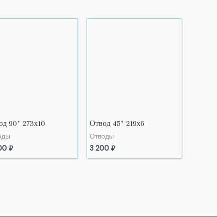
од 90° 273х10
Отвод 45° 219х6
оды
Отводы
00
₽
3 200
₽