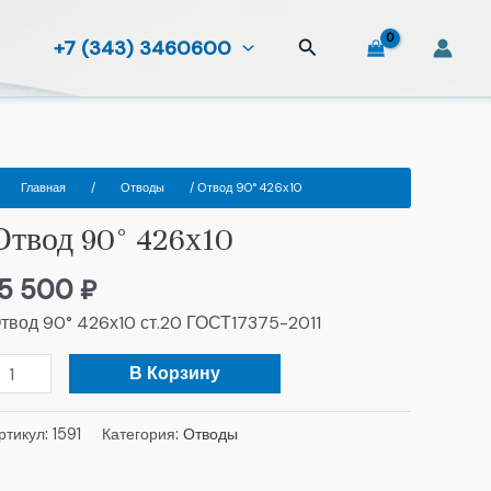
Поиск
+7 (343) 3460600
оличество
Главная
/
Отводы
/ Отвод 90° 426х10
овара
Отвод 90° 426х10
твод
0°
15 500
₽
26х10
твод 90° 426х10 ст.20 ГОСТ17375-2011
В Корзину
ртикул:
1591
Категория:
Отводы