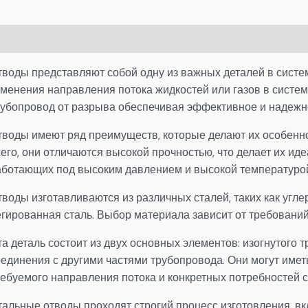
писание
Детали
тводы представляют собой одну из важных деталей в систе
зменения направления потока жидкостей или газов в систем
рубопровод от разрыва обеспечивая эффективное и надежн
тводы имеют ряд преимуществ, которые делают их особенн
сего, они отличаются высокой прочностью, что делает их и
аботающих под высоким давлением и высокой температуро
тводы изготавливаются из различных сталей, таких как угл
егированная сталь. Выбор материала зависит от требований
а деталь состоит из двух основных элементов: изогнутого 
единения с другими частями трубопровода. Они могут иметь
ребуемого направления потока и конкретных потребностей 
тальные отводы проходят строгий процесс изготовления, в