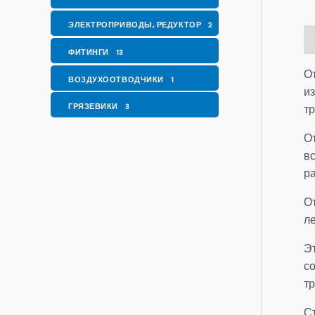
ЭЛЕКТРОПРИВОДЫ, РЕДУКТОР
2
О
ФИТИНГИ
13
О
ВОЗДУХООТВОДЧИКИ
1
и
ГРЯЗЕВИКИ
т
3
О
в
р
О
л
Эт
со
т
С